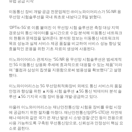
유럽 공급 시작
이동통신 장비 개발·공급 전문업체인 ㈜이노와이어리스가 5G NR 용
무선망 시험솔루션을 국내 최초로 내놨다고 8일 밝혔다.
‘OPTis-5G’로 이름 붙여진 이 무선망 시험 솔루션은 측정 대상 지역
경로상의 통신 데이터를 실시간으로 수집·분석해 이동통신 네트워크
의 현황과 문제점을 알려준다. 분석된 정보는 이동통신 네트워크의
목표 성능과 실제 서비스 제공 품질을 비교하여 서비스 성능 향상 및
효율적인 운용을 위한 기초 자료의 생성에 사용된다.
이노와이어리스 관계자는 “5G NR 용 무선망 시험솔루션은 범세계적
인 5G 이동통신 상용화 추세에 효과적으로 대응할 수 있는 제품”이라
며 “퀄컴과 삼성의 칩셋을 지원함으로써 범용성을 확보했다”고 설명
했다.
이노와이어리스는 5G 무선망최적화장비 외에도 통신 서비스의 품질
안정과 향상을 위한 ▲자동 시험 솔루션 ▲5G 통신 빅데이터 분석 솔
루션 ▲5G 기지국 시험 장비 등을 개발·공급하고 있다.
아울러 이노와이어리스는 재난안전통신망 시험용 장비를 유럽 시장
에 공급하기 위한 절차를 마쳤다. 재난안전통신망(PS-LTE)은 자연재
해나 테러와 같은 국가 은 재난 발생 시 소방·경찰·군인 등이 전용으로
사용 가능하도록 구축된 무선통신망으로, 신뢰성과 안정성이 핵심 요
소로 꼽힌다.