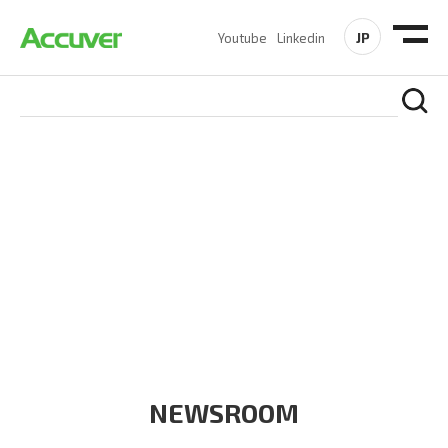
JP
Youtube
Linkedin
COMPANY
At Accuver, we’re driven to help our customers and theirs be
the first to reach new frontiers of
wireless performance,
innovation, value and trust.
NEWSROOM