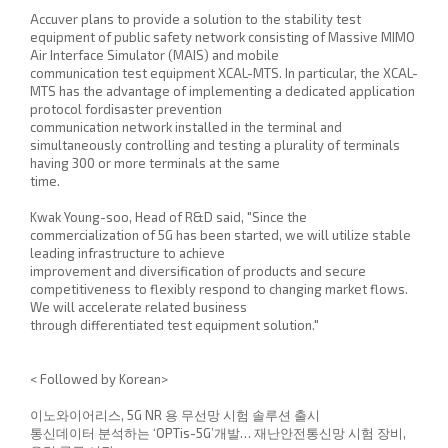
Accuver plans to provide a solution to the stability test
equipment of public safety network consisting of Massive MIMO
Air Interface Simulator (MAIS) and mobile
communication test equipment XCAL-MTS. In particular, the XCAL-
MTS has the advantage of implementing a dedicated application
protocol fordisaster prevention
communication network installed in the terminal and
simultaneously controlling and testing a plurality of terminals
having 300 or more terminals at the same
time.
Kwak Young-soo, Head of R&D said, "Since the
commercialization of 5G has been started, we will utilize stable
leading infrastructure to achieve
improvement and diversification of products and secure
competitiveness to flexibly respond to changing market flows.
We will accelerate related business
through differentiated test equipment solution."
< Followed by Korean>
이노와이어리스, 5G NR 용 무선망 시험 솔루션 출시
통신데이터 분석하는 ‘OPTis-5G’개발… 재난안전통신망 시험 장비,